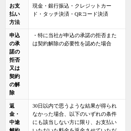
お支
現金・銀行振込・クレジットカー
払い
ド・タッチ決済・QRコード決済
方法
申込
・特に当社が申込の承諾の拒否また
の承
は契約解除の必要性を認めた場合
諾の
拒否
又は
契約
の解
除
返
30日以内で思うような結果が得られ
金・
なかった場合、以下のいずれの条件
中途
にも該当しない方に限り、お支払い
解約
いただいた料金を返金させていただ