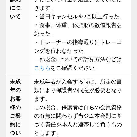
につ
きます。
いて
・当日キャンセルを2回以上行った。
・食事、体重、体脂肪の数値報告を
怠った。
・トレーナーの指導通りにトレーニ
ングを行わなかった。
一部返金についての計算方法などは
こちら
をご確認ください。
未成
未成年者が入会する時は、所定の書
年の
類により保護者の同意が必要となり
お客
ます。
様の
この場合、保護者は自らの会員資格
ご契
の有無に関わらず当ジム本会則に基
約に
づく責任を本人と連帯して負うもの
つい
とします。