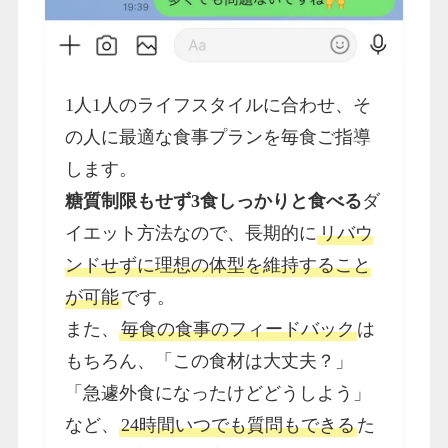
1人1人のライフスタイルに合わせ、そ
の人に最適な食事プランを毎食ご指導
します。
糖質制限もせず3食しっかりと食べる
ダ
イエット方法なので、長期的に
リバウ
ンドせずに理想の体型を維持すること
が可能
です。
また、
毎食の食事のフィードバック
は
もちろん、「この食材は大丈夫？」
「急遽外食になったけどどうしよう」
など、
24時間いつでも質問もできる
た