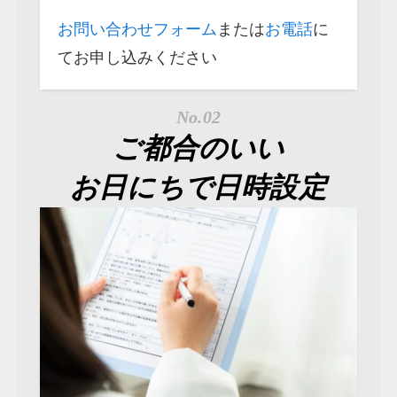
お問い合わせフォーム
または
お電話
に
てお申し込みください
No.02
ご都合のいい
お日にちで日時設定